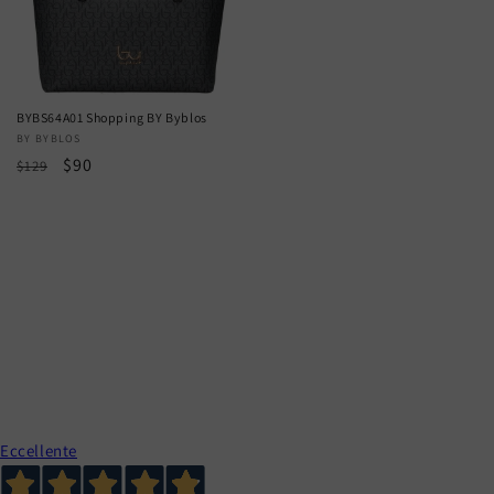
BYBS64A01 Shopping BY Byblos
Vendor:
BY BYBLOS
Regular
Sale
$90
$129
price
price
Eccellente