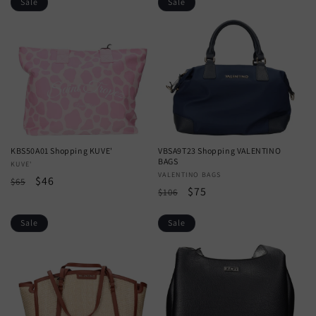
Sale
Sale
KBS50A01 Shopping KUVE'
VBSA9T23 Shopping VALENTINO
BAGS
Vendor:
KUVE'
Vendor:
VALENTINO BAGS
Regular
Sale
$46
$65
Regular
Sale
$75
$106
price
price
price
price
Sale
Sale