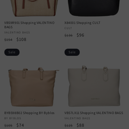
VBS9R901 Shopping VALENTINO
X84001 Shopping CULT
BAGS
Vendor:
CULT
Vendor:
VALENTINO BAGS
Regular
Sale
$96
$136
Regular
Sale
$108
$154
price
price
price
price
Sale
Sale
BYBS98B02 Shopping BY Byblos
VBS7LX11 Shopping VALENTINO BAGS
Vendor:
BY BYBLOS
Vendor:
VALENTINO BAGS
Regular
Sale
$74
Regular
Sale
$88
$105
$125