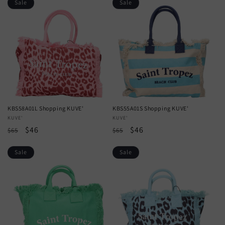
Sale
Sale
KBS58A01L Shopping KUVE'
KBS55A01S Shopping KUVE'
Vendor:
KUVE'
Vendor:
KUVE'
Regular
Sale
$46
Regular
Sale
$46
$65
$65
price
price
price
price
Sale
Sale