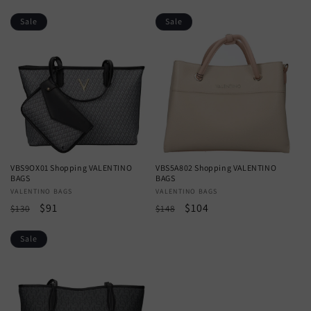
price
price
price
price
Sale
Sale
VBS9OX01 Shopping VALENTINO
VBS5A802 Shopping VALENTINO
BAGS
BAGS
Vendor:
VALENTINO BAGS
Vendor:
VALENTINO BAGS
Regular
Sale
$91
Regular
Sale
$104
$130
$148
price
price
price
price
Sale