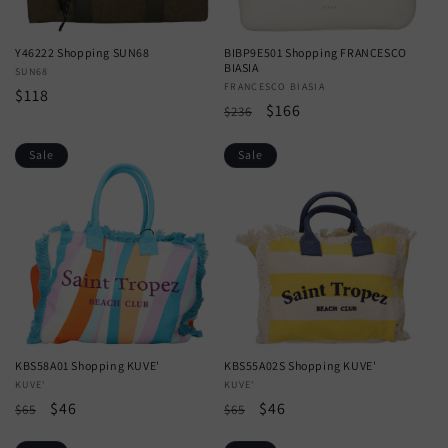
Y46222 Shopping SUN68
BIBP9E501 Shopping FRANCESCO
BIASIA
Vendor:
SUN68
Vendor:
FRANCESCO BIASIA
Regular
$118
Regular
Sale
$166
$236
price
price
price
Sale
Sale
KBS58A01 Shopping KUVE'
KBS55A02S Shopping KUVE'
Vendor:
KUVE'
Vendor:
KUVE'
Regular
Sale
$46
Regular
Sale
$46
$65
$65
price
price
price
price