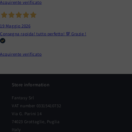
Acquirente verificato
19 Maggio 2026
Consegna rapida! tutto perfetto! 💯 Grazie !
Acquirente verificato
Store information
Fantasy Srl
VAT number 03315410732
Via G. Parini 14
74023 Grottaglie, Puglia
Italy