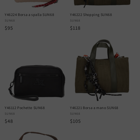
Y46224 Borsa a spalla SUN68
Y46222 Shopping SUN68
Vendor:
SUN68
Vendor:
SUN68
Regular
$95
Regular
$118
price
price
Y46112 Pochette SUN68
Y46221 Borsa a mano SUN68
Vendor:
SUN68
Vendor:
SUN68
Regular
$48
Regular
$105
price
price