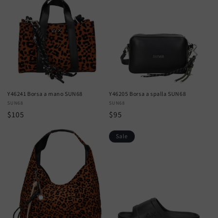
Y46241 Borsa a mano SUN68
Y46205 Borsa a spalla SUN68
Vendor:
SUN68
Vendor:
SUN68
Regular
$105
Regular
$95
price
price
Sale