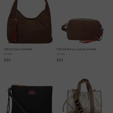
Y46219 Sacca SUN68
Y46218 Borsa a spalla SUN68
Vendor:
SUN68
Vendor:
SUN68
Regular
$95
Regular
$95
price
price