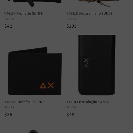
Y46104 Pochette SUN68
Y46215 Borsa a mano SUN68
Vendor:
SUN68
Vendor:
SUN68
Regular
$42
Regular
$105
price
price
Y46102 Portafoglio SUN68
Y46203 Portafoglio SUN68
Vendor:
SUN68
Vendor:
SUN68
Regular
$36
Regular
$48
price
price