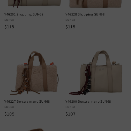
Y46201 Shopping SUN68
Y46228 Shopping SUN68
Vendor:
SUN68
Vendor:
SUN68
Regular
$118
Regular
$118
price
price
Y46227 Borsa a mano SUN68
Y46200 Borsa a mano SUN68
Vendor:
SUN68
Vendor:
SUN68
Regular
$105
Regular
$107
price
price